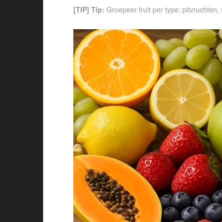
[TIP] Tip:
Groepeer fruit per type: pitvruchten,