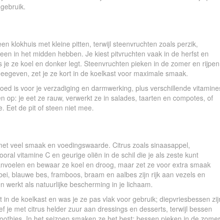
gebruik.
n klokhuis met kleine pitten, terwijl steenvruchten zoals perzik,
een in het midden hebben. Je kiest pitvruchten vaak in de herfst en
s je ze koel en donker legt. Steenvruchten pieken in de zomer en rijpen
eegeven, zet je ze kort in de koelkast voor maximale smaak.
oed is voor je verzadiging en darmwerking, plus verschillende vitamine
en op: je eet ze rauw, verwerkt ze in salades, taarten en compotes, of
. Eet de pit of steen niet mee.
 met veel smaak en voedingswaarde. Citrus zoals sinaasappel,
ooral vitamine C en geurige oliën in de schil die je als zeste kunt
aanvoelen en bewaar ze koel en droog, maar zet ze voor extra smaak
i, blauwe bes, framboos, braam en aalbes zijn rijk aan vezels en
 werkt als natuurlijke bescherming in je lichaam.
 in de koelkast en was je ze pas vlak voor gebruik; diepvriesbessen zij
ef je met citrus helder zuur aan dressings en desserts, terwijl bessen
smoothies. In het seizoen smaken ze het best: bessen pieken in de zomer