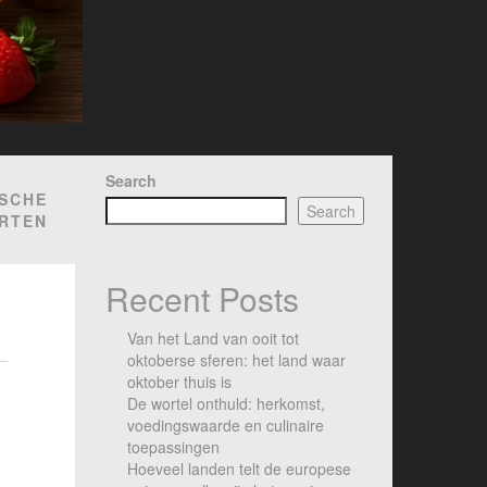
Search
ISCHE
Search
ORTEN
Recent Posts
Van het Land van ooit tot
oktoberse sferen: het land waar
oktober thuis is
De wortel onthuld: herkomst,
voedingswaarde en culinaire
toepassingen
Hoeveel landen telt de europese