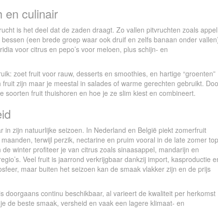
h en culinair
rucht is het deel dat de zaden draagt. Zo vallen pitvruchten zoals appel
n bessen (een brede groep waar ook druif en zelfs banaan onder vallen
ridia voor citrus en pepo’s voor meloen, plus schijn- en
ruik: zoet fruit voor rauw, desserts en smoothies, en hartige “groenten”
 fruit zijn maar je meestal in salades of warme gerechten gebruikt. Do
le soorten fruit thuishoren en hoe je ze slim kiest en combineert.
id
 in zijn natuurlijke seizoen. In Nederland en België piekt zomerfruit
maanden, terwijl perzik, nectarine en pruim vooral in de late zomer to
n de winter profiteer je van citrus zoals sinaasappel, mandarijn en
egio’s. Veel fruit is jaarrond verkrijgbaar dankzij import, kasproductie e
sfeer, maar buiten het seizoen kan de smaak vlakker zijn en de prijs
s doorgaans continu beschikbaar, al varieert de kwaliteit per herkomst
jg je de beste smaak, versheid en vaak een lagere klimaat- en