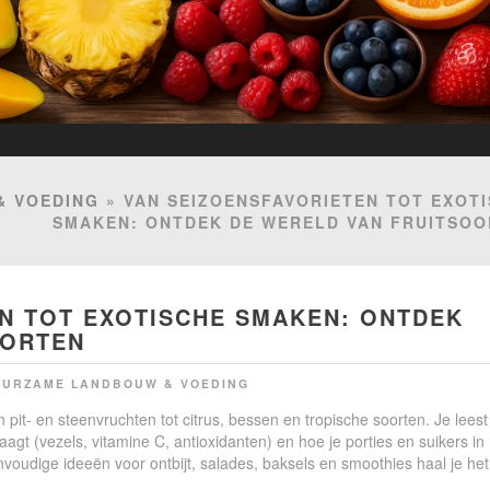
& VOEDING
» VAN SEIZOENSFAVORIETEN TOT EXOT
SMAKEN: ONTDEK DE WERELD VAN FRUITSO
N TOT EXOTISCHE SMAKEN: ONTDEK
OORTEN
UURZAME LANDBOUW & VOEDING
n pit- en steenvruchten tot citrus, bessen en tropische soorten. Je leest
draagt (vezels, vitamine C, antioxidanten) en hoe je porties en suikers in
voudige ideeën voor ontbijt, salades, baksels en smoothies haal je het