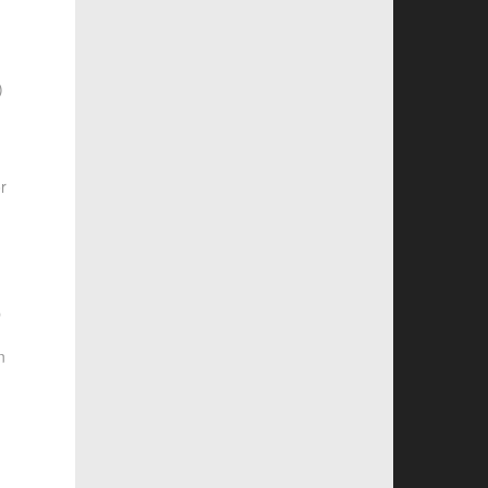
)
or
p
n