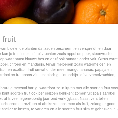
fruit
eel van bloeiende planten dat zaden beschermt en verspreidt, en daar
 kun je fruit indelen in pitvruchten zoals appel en peer, steenvruchten
oep waar naast blauwe bes en druif ook banaan onder valt. Citrus vorm
ppel, citroen en mandarijn, terwijl meloenen zoals watermeloen en
sch en exotisch fruit omvat onder meer mango, ananas, papaja en
aardbei en framboos zijn technisch gezien schijn- of verzamelvruchten,
.
ruik je meestal hartig, waardoor ze in lijsten met alle soorten fruit voo
unt soorten fruit ook per seizoen bekijken: zomerfruit zoals aardbei
er, al is veel tegenwoordig jaarrond verkrijgbaar. Naast vers tellen
iesbessen en rozijnen of abrikozen, ook mee als fruit, zolang er geen
neller te kiezen, te variëren en alle soorten fruit slim te gebruiken in 