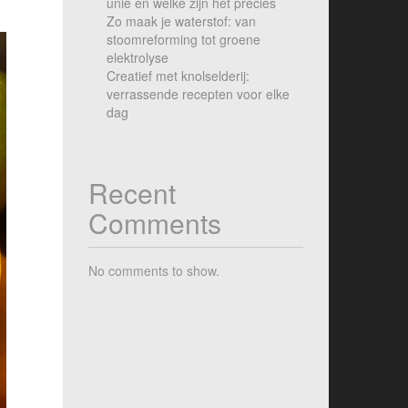
unie en welke zijn het precies
Zo maak je waterstof: van
stoomreforming tot groene
elektrolyse
Creatief met knolselderij:
verrassende recepten voor elke
dag
Recent
Comments
No comments to show.