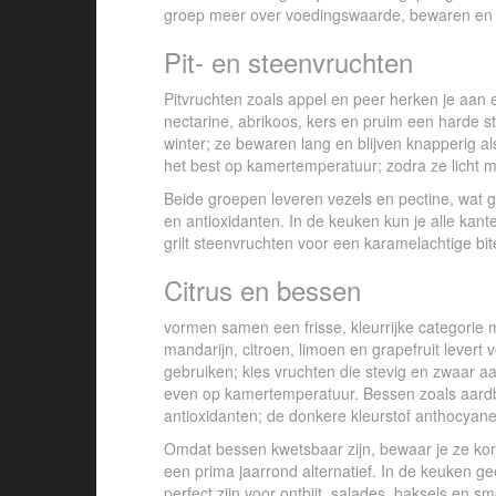
groep meer over voedingswaarde, bewaren en 
Pit- en steenvruchten
Pitvruchten zoals appel en peer herken je aan ee
nectarine, abrikoos, kers en pruim een harde st
winter; ze bewaren lang en blijven knapperig al
het best op kamertemperatuur; zodra ze licht m
Beide groepen leveren vezels en pectine, wat g
en antioxidanten. In de keuken kun je alle kant
grilt steenvruchten voor een karamelachtige bite
Citrus en bessen
vormen samen een frisse, kleurrijke categorie
mandarijn, citroen, limoen en grapefruit levert v
gebruiken; kies vruchten die stevig en zwaar 
even op kamertemperatuur. Bessen zoals aardbe
antioxidanten; de donkere kleurstof anthocyanen
Omdat bessen kwetsbaar zijn, bewaar je ze kort
een prima jaarrond alternatief. In de keuken ge
perfect zijn voor ontbijt, salades, baksels en 