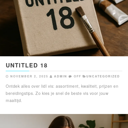
UNTITLED 18
NOVEMBER 2, 2025
ADMIN
OFF
UNCATEGORIZED
Ontdek alles over lidl vis: assortiment, kwaliteit, prijzen en
bereidingstips. Zo kies je snel de beste vis voor jouw
maaltijd.