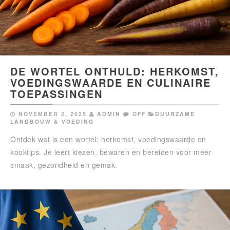
DE WORTEL ONTHULD: HERKOMST,
VOEDINGSWAARDE EN CULINAIRE
TOEPASSINGEN
NOVEMBER 2, 2025
ADMIN
OFF
DUURZAME
LANDBOUW & VOEDING
Ontdek wat is een wortel: herkomst, voedingswaarde en
kooktips. Je leert kiezen, bewaren en bereiden voor meer
smaak, gezondheid en gemak.