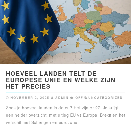
HOEVEEL LANDEN TELT DE
EUROPESE UNIE EN WELKE ZIJN
HET PRECIES
NOVEMBER 2, 2025
ADMIN
OFF
UNCATEGORIZED
Zoek je hoeveel landen in de eu? Het zijn er 27. Je krijgt
een helder overzicht, met uitleg EU vs Europa, Brexit en het
verschil met Schengen en eurozone.