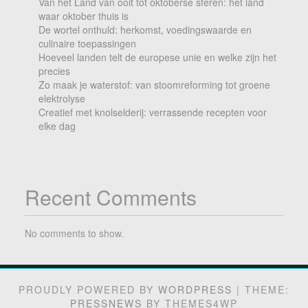
Van het Land van ooit tot oktoberse sferen: het land
waar oktober thuis is
De wortel onthuld: herkomst, voedingswaarde en
culinaire toepassingen
Hoeveel landen telt de europese unie en welke zijn het
precies
Zo maak je waterstof: van stoomreforming tot groene
elektrolyse
Creatief met knolselderij: verrassende recepten voor
elke dag
Recent Comments
No comments to show.
PROUDLY POWERED BY
WORDPRESS
|
THEME:
PRESSNEWS
BY THEMES4WP