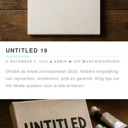
UNTITLED 19
NOVEMBER 2, 2025
ADMIN
OFF
UNCATEGORIZED
Ontdek de beste zonnepanelen 2024: heldere vergelijking
van topmerken, rendement, prijs en garantie. Krijg tips om
het ideale systeem voor je dak te kiezen.