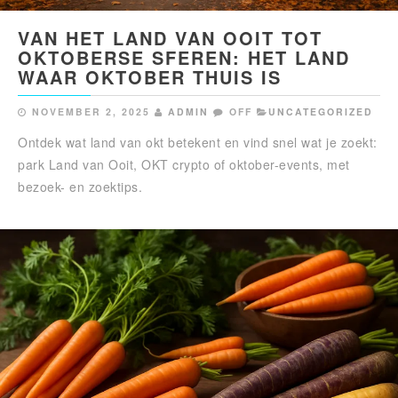
VAN HET LAND VAN OOIT TOT
OKTOBERSE SFEREN: HET LAND
WAAR OKTOBER THUIS IS
NOVEMBER 2, 2025
ADMIN
OFF
UNCATEGORIZED
Ontdek wat land van okt betekent en vind snel wat je zoekt:
park Land van Ooit, OKT crypto of oktober-events, met
bezoek- en zoektips.