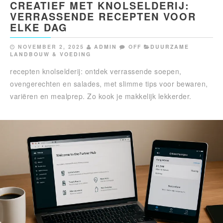
CREATIEF MET KNOLSELDERIJ:
VERRASSENDE RECEPTEN VOOR
ELKE DAG
NOVEMBER 2, 2025
ADMIN
OFF
DUURZAME
LANDBOUW & VOEDING
recepten knolselderij: ontdek verrassende soepen,
ovengerechten en salades, met slimme tips voor bewaren,
variëren en mealprep. Zo kook je makkelijk lekkerder.