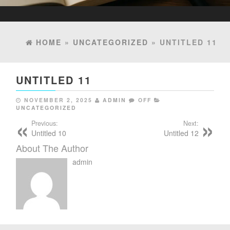
HOME
»
UNCATEGORIZED
» UNTITLED 11
UNTITLED 11
NOVEMBER 2, 2025
ADMIN
OFF
UNCATEGORIZED
Previous:
Next:
Untitled 10
Untitled 12
About The Author
admin