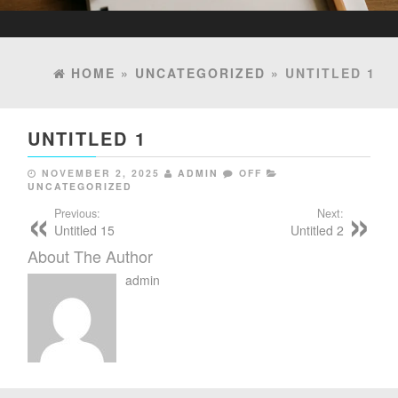
HOME
»
UNCATEGORIZED
» UNTITLED 1
UNTITLED 1
NOVEMBER 2, 2025
ADMIN
OFF
UNCATEGORIZED
Previous:
Next:
Untitled 15
Untitled 2
About The Author
admin