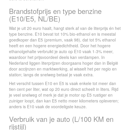
Brandstofprijs en type benzine
(E10/E5, NL/BE)
Wat je uit 20 euro haalt, hangt sterk af van de literprijs én het
type benzine. E10 bevat tot 10% bio-ethanol en is meestal
goedkoper dan E5 (premium, vaak 98), dat tot 5% ethanol
heeft en een hogere energiedichtheid. Door het hogere
ethanolgehalte verbruikt je auto op E10 vaak 1-3% meer,
waardoor het prijsvoordeel deels kan verdampen. In
Nederland liggen literprijzen doorgaans hoger dan in België
door accijnzen en marktwerking, al wisselt het per regio en
station; langs de snelweg betaal je vaak extra.
Het verschil tussen E10 en E5 is vaak enkele tot meer dan
tien cent per liter, wat op 20 euro direct scheelt in liters. Rijd
je veel snelweg of merk je dat je motor op E5 rustiger en
zuiniger loopt, dan kan E5 netto meer kilometers opleveren;
anders is E10 vaak de voordeligste keuze.
Verbruik van je auto (L/100 KM en
rijstijl)