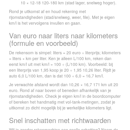
10 × 12-18 120-180 km (stad lager, snelweg hoger).
Rond je uitkomst af en houd rekening met
rijomstandigheden (stad/snelweg, weer, file). Met je eigen
km/l is het vervolgens invullen en gaan.
Van euro naar liters naar kilometers
(formule en voorbeeld)
De rekensom is simpel: liters = 20 euro ÷ literprijs; kilometers
= liters × km per liter. Ken je alleen L/100 km, reken dan
eerst km/l uit met km/l = 100 ÷ (L/100 km). Voorbeeld: bij
een literprijs van 1,95 koop je 20 ÷ 1,95 10,26 liter. Rijdt je
auto 6,0 L/100 km, dan is dat 100 ÷ 6,0 = 16,7 km/l.
Je verwachte afstand wordt dan 10,26 × 16,7 171 km uit 20
euro. Rond af naar boven of beneden afhankelijk van je
rijomstandigheden. Check je eigen km/l in de boordcomputer
of bereken het handmatig met vol-tank-metingen, zodat je
uitkomst zo dicht mogelijk bij je werkelijke kilometers ligt.
Snel inschatten met richtwaarden
Wil je zonder rekenmachine een snelle schatting? Neem de