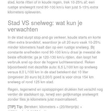
stad, korte ritten of in koude regen, trek 10-25% af; een
rustige snelwegrit rond 90-100 km/u kan juist 5-15% extra
kilometers opleveren.
Stad VS snelweg: wat kun je
verwachten
In de stad slurpt stop-and-go verkeer, koude starts en korte
ritten extra brandstof, waardoor je uit 20 euro vaak 10-25%
minder kilometers haalt dan op een rustige snelweg. Bij
constante snelheden rond 90-100 km/u draai je meestal de
beste efficiëntie; ga je 120-130 km/u rijden, dan loopt het
verbruik snel op door de hogere luchtweerstand. Reken
bijvoorbeeld met dezelfde auto: 6,5 L/100 km op snelweg
versus 8,0 L/100 km in de stad betekent dat 10 liter
(ongeveer 20 euro bij 2,00/l) goed is voor circa 154 km
snelweg of rond 125 km stad.
Regen, tegenwind en opstoppingen drukken het verschil nog
verder de stadskant op, terwijl een gelijkmatige snelwegrit
zonder files je kilometers juist maximaliseert.
[TIP] Tip:
Bereken: kilometers = (20/literprijs) ×