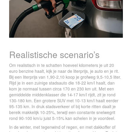
Realistische scenario’s
Om realistisch in te schatten hoeveel kilometers je uit 20
euro benzine haalt, kijk je naar de literprijs, je auto en je rit.
Bij een literprijs van 1,90-2,10 koop je grofweg 9,5-10,5 liter.
Rijd je in een zuinige stadsauto die 18-22 km/l haalt, dan
kom je normaal tussen circa 170 en 230 km uit. Met een
gemiddelde middenklasser die 14-17 km/l rijdt, zit je rond
130-180 km. Een grotere SUV met 10-13 km/l haalt eerder
95-135 km. In druk stadsverkeer of bij korte ritten daalt je
bereik makkelijk 10-25%, terwijl een constante snelwegrit
rond 90-100 km/u juist 5-15% kan schelen in je voordeel.
In de winter, met tegenwind of regen, en met dakkoffer of