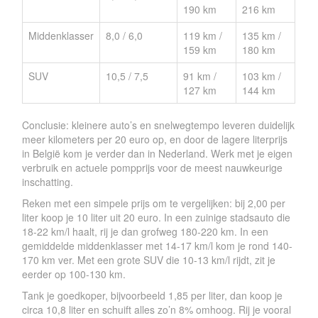
190 km
216 km
Middenklasser
8,0 / 6,0
119 km /
135 km /
159 km
180 km
SUV
10,5 / 7,5
91 km /
103 km /
127 km
144 km
Conclusie: kleinere auto’s en snelwegtempo leveren duidelijk
meer kilometers per 20 euro op, en door de lagere literprijs
in België kom je verder dan in Nederland. Werk met je eigen
verbruik en actuele pompprijs voor de meest nauwkeurige
inschatting.
Reken met een simpele prijs om te vergelijken: bij 2,00 per
liter koop je 10 liter uit 20 euro. In een zuinige stadsauto die
18-22 km/l haalt, rij je dan grofweg 180-220 km. In een
gemiddelde middenklasser met 14-17 km/l kom je rond 140-
170 km ver. Met een grote SUV die 10-13 km/l rijdt, zit je
eerder op 100-130 km.
Tank je goedkoper, bijvoorbeeld 1,85 per liter, dan koop je
circa 10,8 liter en schuift alles zo’n 8% omhoog. Rij je vooral