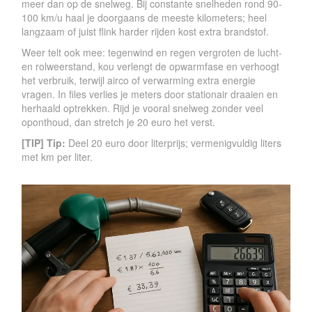
meer dan op de snelweg. Bij constante snelheden rond 90-
100 km/u haal je doorgaans de meeste kilometers; heel
langzaam of juist flink harder rijden kost extra brandstof.
Weer telt ook mee: tegenwind en regen vergroten de lucht-
en rolweerstand, kou verlengt de opwarmfase en verhoogt
het verbruik, terwijl airco of verwarming extra energie
vragen. In files verlies je meters door stationair draaien en
herhaald optrekken. Rijd je vooral snelweg zonder veel
oponthoud, dan stretch je 20 euro het verst.
[TIP] Tip:
Deel 20 euro door literprijs; vermenigvuldig liters
met km per liter.