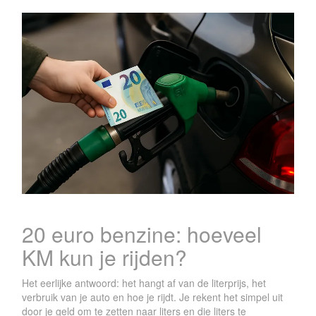
20 euro benzine: hoeveel
KM kun je rijden?
Het eerlijke antwoord: het hangt af van de literprijs, het
verbruik van je auto en hoe je rijdt. Je rekent het simpel uit
door je geld om te zetten naar liters en die liters te