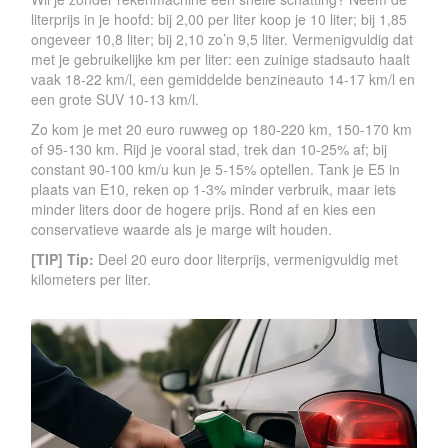
literprijs in je hoofd: bij 2,00 per liter koop je 10 liter; bij 1,85
ongeveer 10,8 liter; bij 2,10 zo’n 9,5 liter. Vermenigvuldig dat
met je gebruikelijke km per liter: een zuinige stadsauto haalt
vaak 18-22 km/l, een gemiddelde benzineauto 14-17 km/l en
een grote SUV 10-13 km/l.
Zo kom je met 20 euro ruwweg op 180-220 km, 150-170 km
of 95-130 km. Rijd je vooral stad, trek dan 10-25% af; bij
constant 90-100 km/u kun je 5-15% optellen. Tank je E5 in
plaats van E10, reken op 1-3% minder verbruik, maar iets
minder liters door de hogere prijs. Rond af en kies een
conservatieve waarde als je marge wilt houden.
[TIP] Tip:
Deel 20 euro door literprijs, vermenigvuldig met
kilometers per liter.