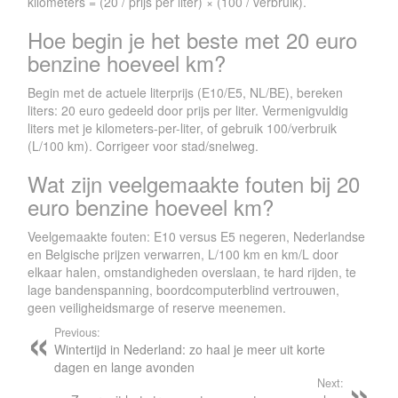
kilometers = (20 / prijs per liter) × (100 / verbruik).
Hoe begin je het beste met 20 euro
benzine hoeveel km?
Begin met de actuele literprijs (E10/E5, NL/BE), bereken
liters: 20 euro gedeeld door prijs per liter. Vermenigvuldig
liters met je kilometers-per-liter, of gebruik 100/verbruik
(L/100 km). Corrigeer voor stad/snelweg.
Wat zijn veelgemaakte fouten bij 20
euro benzine hoeveel km?
Veelgemaakte fouten: E10 versus E5 negeren, Nederlandse
en Belgische prijzen verwarren, L/100 km en km/L door
elkaar halen, omstandigheden overslaan, te hard rijden, te
lage bandenspanning, boordcomputerblind vertrouwen,
geen veiligheidsmarge of reserve meenemen.
Previous:
Wintertijd in Nederland: zo haal je meer uit korte
dagen en lange avonden
Next: