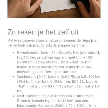
Zo reken je het zelf uit
Met twee gegevens kun je het zó uitrekenen: de literprijs en
het verbruik van je auto. Volg de stappen hieronder.
Rekenformule: liters = 20 ÷ literprijs. Heb je je verbruik
in L/100 km, zet dat om naar km/l met km/l = 100 ÷
(L/100 km). Totale afstand = liters × km/l. Je km/l
bepaal je via je boordcomputer of met de vol-vol-
methode: gereden km ÷ getankte liters.
Voorbeeld: bij 2,00/l koop je 10,0 l. Rijd je 6,5 l/100 km
(15,4 km/l), dan kom je 154 km ver. Bij 1,85/l koop je
10,81 l; rijd je 5,5 l/100 km (18,2 km/l), dan haal je 197
km.
Snel inschatten: rond de literprijs en je km/l grof af.
Reken bij benadering met 12-18 km/l voor een
benzineauto. Voorbeeld: 2,00/l -> 20 ÷ 2,00 = 10 l ->