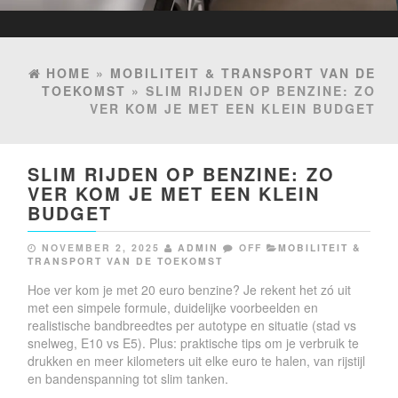
HOME
»
MOBILITEIT & TRANSPORT VAN DE
TOEKOMST
» SLIM RIJDEN OP BENZINE: ZO
VER KOM JE MET EEN KLEIN BUDGET
SLIM RIJDEN OP BENZINE: ZO
VER KOM JE MET EEN KLEIN
BUDGET
NOVEMBER 2, 2025
ADMIN
OFF
MOBILITEIT &
TRANSPORT VAN DE TOEKOMST
Hoe ver kom je met 20 euro benzine? Je rekent het zó uit
met een simpele formule, duidelijke voorbeelden en
realistische bandbreedtes per autotype en situatie (stad vs
snelweg, E10 vs E5). Plus: praktische tips om je verbruik te
drukken en meer kilometers uit elke euro te halen, van rijstijl
en bandenspanning tot slim tanken.