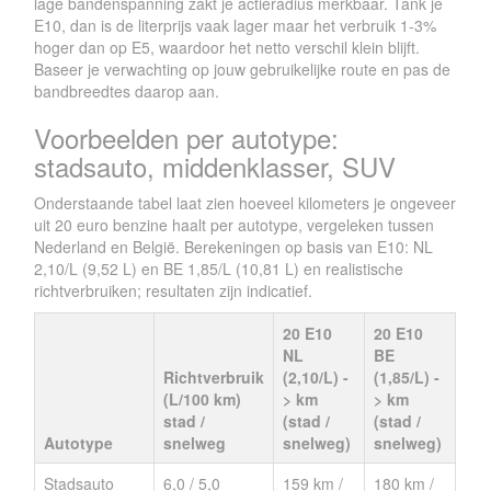
lage bandenspanning zakt je actieradius merkbaar. Tank je
E10, dan is de literprijs vaak lager maar het verbruik 1-3%
hoger dan op E5, waardoor het netto verschil klein blijft.
Baseer je verwachting op jouw gebruikelijke route en pas de
bandbreedtes daarop aan.
Voorbeelden per autotype:
stadsauto, middenklasser, SUV
Onderstaande tabel laat zien hoeveel kilometers je ongeveer
uit 20 euro benzine haalt per autotype, vergeleken tussen
Nederland en België. Berekeningen op basis van E10: NL
2,10/L (9,52 L) en BE 1,85/L (10,81 L) en realistische
richtverbruiken; resultaten zijn indicatief.
20 E10
20 E10
NL
BE
Richtverbruik
(2,10/L) -
(1,85/L) -
(L/100 km)
> km
> km
stad /
(stad /
(stad /
Autotype
snelweg
snelweg)
snelweg)
Stadsauto
6,0 / 5,0
159 km /
180 km /