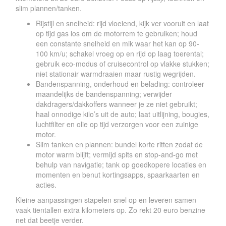
slim plannen/tanken.
Rijstijl en snelheid: rijd vloeiend, kijk ver vooruit en laat
op tijd gas los om de motorrem te gebruiken; houd
een constante snelheid en mik waar het kan op 90-
100 km/u; schakel vroeg op en rijd op laag toerental;
gebruik eco-modus of cruisecontrol op vlakke stukken;
niet stationair warmdraaien maar rustig wegrijden.
Bandenspanning, onderhoud en belading: controleer
maandelijks de bandenspanning; verwijder
dakdragers/dakkoffers wanneer je ze niet gebruikt;
haal onnodige kilo’s uit de auto; laat uitlijning, bougies,
luchtfilter en olie op tijd verzorgen voor een zuinige
motor.
Slim tanken en plannen: bundel korte ritten zodat de
motor warm blijft; vermijd spits en stop-and-go met
behulp van navigatie; tank op goedkopere locaties en
momenten en benut kortingsapps, spaarkaarten en
acties.
Kleine aanpassingen stapelen snel op en leveren samen
vaak tientallen extra kilometers op. Zo rekt 20 euro benzine
net dat beetje verder.