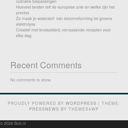
culinaire toepassingen
Hoeveel landen telt de europese unie en welke zijn het
precies
Zo maak je waterstof: van stoomreforming tot groene
elektrolyse
Creatief met knolselderij: verrassende recepten voor
elke dag
Recent Comments
No comments to show.
PROUDLY POWERED BY
WORDPRESS
|
THEME:
PRESSNEWS
BY THEMES4WP
© 2026
Bo5.nl