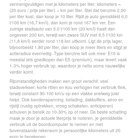
vermenigvuldigen met je kilometers per liter: kilometers =
(20 euro / prijs per liter) × km per liter. Stel dat benzine 2,00
per liter kost, dan koop je 10 liter. Rijdt je auto gemiddeld 6,0
l/100 km (16,7 km/l), dan kom je rond 167 km ver. Een
zuinige stadsauto van 5,0 l/100 km (20 km/l) haalt dan
ongeveer 200 km, terwijl een zware SUV met 8,5 l/100 km
(11,8 km/l) eerder rond 118 km uitkomt. Ligt de prijs lager,
bijvoorbeeld 1,80 per liter, dan koop je meer liters en stijgt je
actieradius evenredig. Type benzine telt ook mee: E10 is
meestal iets goedkoper dan E5 (premium), maar levert vaak
1-3% hoger verbruik op, waardoor je netto soms nauwelijks
verder komt.
Rijomstandigheden maken een groot verschil: veel
stadsverkeer, korte ritten en kou verhogen het verbruik flink,
terwijl constant 90-100 km/u op een vlakke snelweg juist
helpt. Ook bandenspanning, belading, dakkoffers, airco en
rijstijl (rustig optrekken, vroeg schakelen, anticiperen)
schuiven je bereik zo 10-30% op of neer. De beste schatting
maak je door je actuele literprijs te noteren, je gemiddelde
verbruik uit de boordcomputer te nemen en met
bovenstaande rekensom je persoonlijke kilometers uit 20
euro te berekenen.