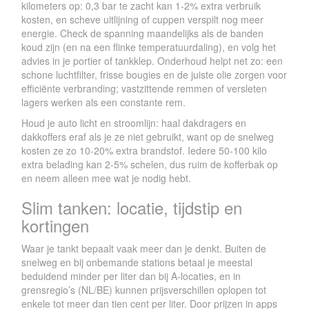
kilometers op: 0,3 bar te zacht kan 1-2% extra verbruik
kosten, en scheve uitlijning of cuppen verspilt nog meer
energie. Check de spanning maandelijks als de banden
koud zijn (en na een flinke temperatuurdaling), en volg het
advies in je portier of tankklep. Onderhoud helpt net zo: een
schone luchtfilter, frisse bougies en de juiste olie zorgen voor
efficiënte verbranding; vastzittende remmen of versleten
lagers werken als een constante rem.
Houd je auto licht en stroomlijn: haal dakdragers en
dakkoffers eraf als je ze niet gebruikt, want op de snelweg
kosten ze zo 10-20% extra brandstof. Iedere 50-100 kilo
extra belading kan 2-5% schelen, dus ruim de kofferbak op
en neem alleen mee wat je nodig hebt.
Slim tanken: locatie, tijdstip en
kortingen
Waar je tankt bepaalt vaak meer dan je denkt. Buiten de
snelweg en bij onbemande stations betaal je meestal
beduidend minder per liter dan bij A-locaties, en in
grensregio’s (NL/BE) kunnen prijsverschillen oplopen tot
enkele tot meer dan tien cent per liter. Door prijzen in apps