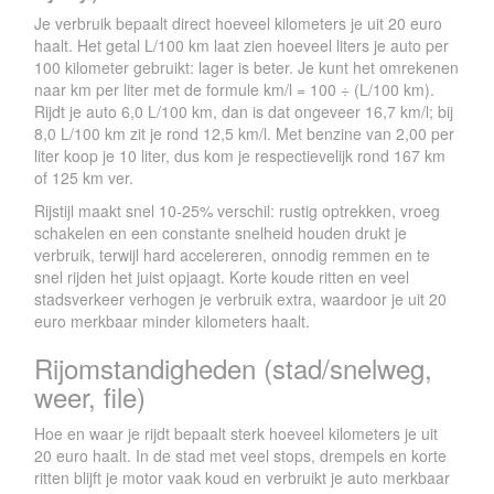
Je verbruik bepaalt direct hoeveel kilometers je uit 20 euro
haalt. Het getal L/100 km laat zien hoeveel liters je auto per
100 kilometer gebruikt: lager is beter. Je kunt het omrekenen
naar km per liter met de formule km/l = 100 ÷ (L/100 km).
Rijdt je auto 6,0 L/100 km, dan is dat ongeveer 16,7 km/l; bij
8,0 L/100 km zit je rond 12,5 km/l. Met benzine van 2,00 per
liter koop je 10 liter, dus kom je respectievelijk rond 167 km
of 125 km ver.
Rijstijl maakt snel 10-25% verschil: rustig optrekken, vroeg
schakelen en een constante snelheid houden drukt je
verbruik, terwijl hard accelereren, onnodig remmen en te
snel rijden het juist opjaagt. Korte koude ritten en veel
stadsverkeer verhogen je verbruik extra, waardoor je uit 20
euro merkbaar minder kilometers haalt.
Rijomstandigheden (stad/snelweg,
weer, file)
Hoe en waar je rijdt bepaalt sterk hoeveel kilometers je uit
20 euro haalt. In de stad met veel stops, drempels en korte
ritten blijft je motor vaak koud en verbruikt je auto merkbaar